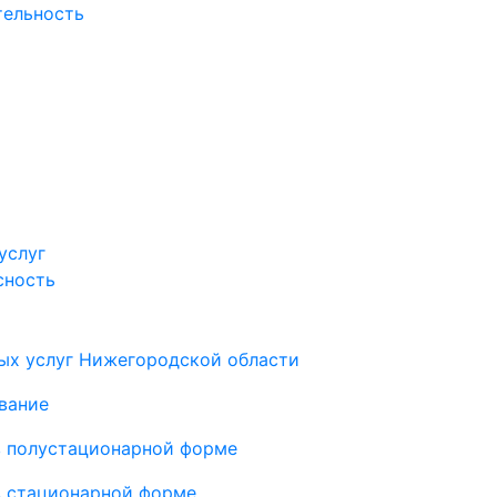
тельность
услуг
сность
ых услуг Нижегородской области
вание
в полустационарной форме
в стационарной форме